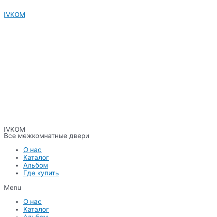
Перейти
IVKOM
к
содержимому
IVKOM
Все межкомнатные двери
О нас
Каталог
Альбом
Где купить
Menu
О нас
Каталог